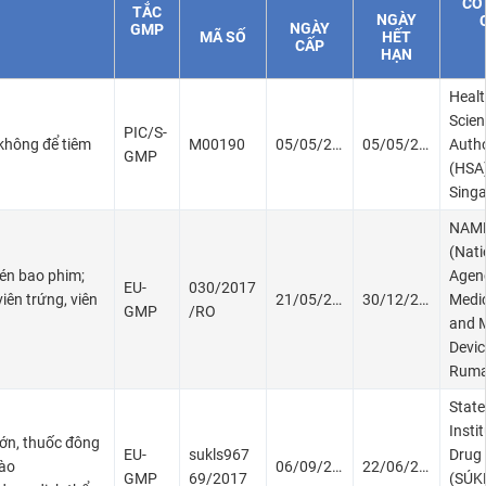
CƠ
TẮC
NGÀY
NGÀY
GMP
MÃ SỐ
HẾT
CẤP
HẠN
Heal
Scie
PIC/S-
không để tiêm
M00190
05/05/2003
05/05/2019
Autho
GMP
(HSA)
Sing
NAM
(Nati
nén bao phim;
Agenc
EU-
030/2017
iên trứng, viên
21/05/2017
30/12/2022
Medi
GMP
/RO
and 
Devic
Ruma
State
Insti
lớn, thuốc đông
EU-
sukls967
Drug 
bào
06/09/2017
22/06/2020
GMP
69/2017
(SÚKL