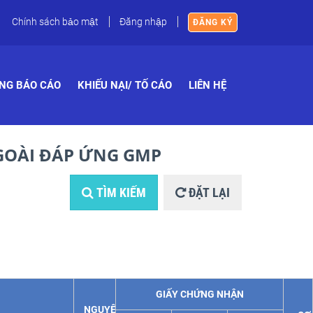
Chính sách bảo mật
Đăng nhập
ĐĂNG KÝ
NG BÁO CÁO
KHIẾU NẠI/ TỐ CÁO
LIÊN HỆ
GOÀI ĐÁP ỨNG GMP
TÌM KIẾM
ĐẶT LẠI
GIẤY CHỨNG NHẬN
NGUYÊN