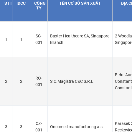
STT
IDCC
CÔNG
TÊN CƠ SỞ SẢN XUẤT
ĐỊA C
TY
SG-
Baxter Healthcare SA, Singapore
2 Woodlan
1
1
001
Branch
Singapor
B-dul Aur
RO-
2
2
S.C.Magistra C&C S.R.L
Constant
001
Constant
CZ-
Karásek 
3
3
Oncomed manufacturing a.s.
001
Reckovic