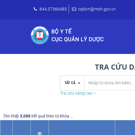
844.37366483
cqldvn@moh.gov.vn
TRA CỨU D
TẤT CẢ
Tra cứu nâng cao
Tìm thấy
5,088
kết quả theo từ khóa
...
ID