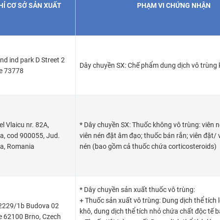
HỈ CƠ SỞ SẢN XUẤT
PHẠM VI CHỨNG NHẬN
d ind park D Street 2
Dây chuyền SX: Chế phẩm dung dịch vô trùng 
e 73778
el Vlaicu nr. 82A,
* Dây chuyền SX: Thuốc không vô trùng: viên 
a, cod 900055, Jud.
viên nén đặt âm đạo; thuốc bán rắn; viên đặt/ v
a, Romania
nén (bao gồm cả thuốc chứa corticosteroids)
* Dây chuyền sản xuất thuốc vô trùng:
+ Thuốc sản xuất vô trùng: Dung dịch thể tích 
2229/1b Budova 02
khô, dung dịch thể tích nhỏ chứa chất độc tế 
e 62100 Brno, Czech